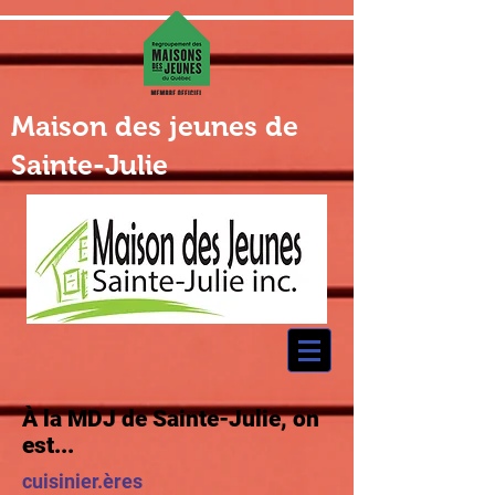
Maison des jeunes de
Sainte-Julie
À la MDJ de Sainte-Julie, on
est...
cuisinier.ères