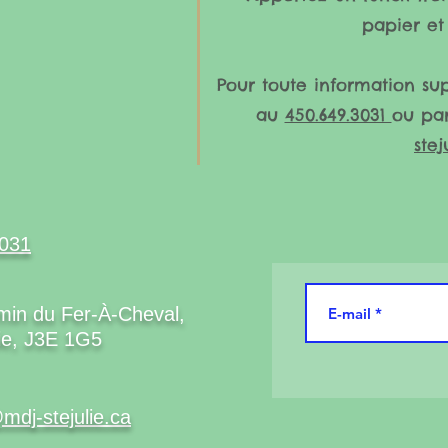
papier et
Pour toute information su
au
450.649.3031
ou par
stej
3031
in du Fer-À-Cheval,
lie, J3E 1G5
mdj-stejulie.ca