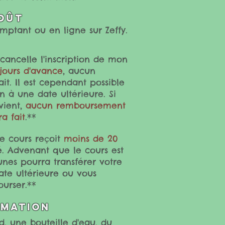
oût
mptant ou en ligne sur Zeffy.
cancelle l'inscription de mon
jours d'avance
, aucun
t. Il est cependant possible
on à une date ultérieure. Si
vient,
aucun remboursement
a fait
.
**
le cours reçoit
moins de 20
lé. Advenant que le cours est
unes pourra transférer votre
ate ultérieure ou vous
urser.**
rmation
d, une bouteille d'eau, du