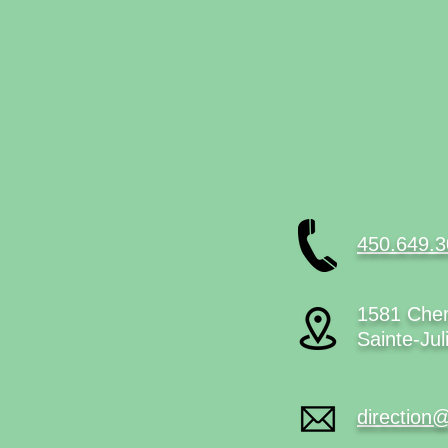
450.649.
1581 Chem
Sainte-Ju
direction@