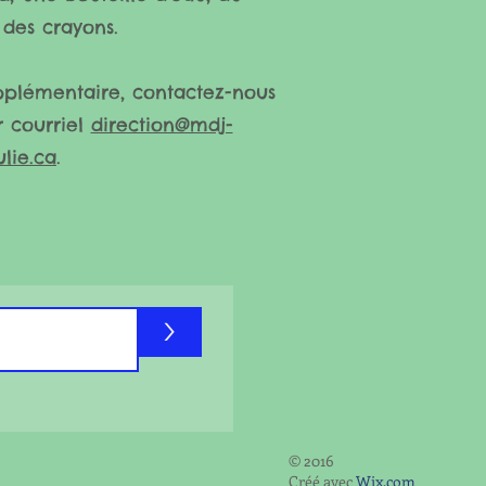
 des crayon
s.
pplémentaire, contactez-nous
 courriel
direction@mdj-
ulie.ca
.
>
© 2016
Créé avec
Wix.com