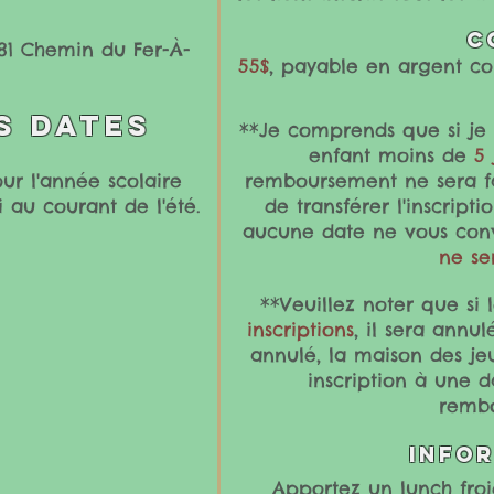
C
581 Chemin du Fer-À-
55$
, payable en argent co
s dates
**Je comprends que si je 
enfant moins de
5 
ur l'année scolaire
remboursement ne sera fai
i au courant de l'été.
de transférer l'inscripti
aucune date ne vous con
ne ser
**Veuillez noter que si 
inscriptions
, il sera annu
annulé, la maison des je
inscription à une d
rembo
info
Apportez un lunch froi