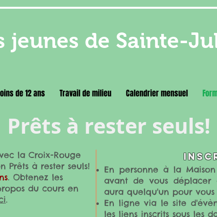
 jeunes de Sainte-Ju
oins de 12 ans
Travail de milieu
Calendrier mensuel
Form
Prêts à rester seuls!
avec la Croix-Rouge
Insc
 Prêts à rester seuls!
En personne
à la Maison 
ns
. Obtenez les
avant de vous déplacer a
 propos du cours en
aura quelqu'un pour v
ous 
ci
.
En ligne
via le site d'év
les liens inscrits sous les 