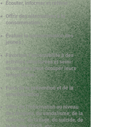
Écouter, informer et référer ;
Offrir des alternatives à la
consommation ;
Évaluer la consommation des
jeunes ;
Favoriser l’accessibilité à des
activités structurées et semi-
structurées pour occuper leurs
temps libres ;
Faire de la prévention et de la
sensibilisation ;
Offrir de l’information au niveau
des drogues, du vandalisme, de la
violence, du taxage, du suicide, de
la loi, des ITSSS, etc. ;