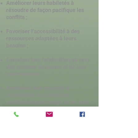
Améliorer leurs habiletés à
résoudre de façon pacifique les
conflits ;
Favoriser l’accessibilité à des
ressources adaptées à leurs
besoins ;
Favoriser leur implication au sein
des groupes de jeunes et de leur
communauté ;
Améliorer leur capacité à
reconnaître les situations
problématiques lorsqu’ils en sont
témoins ou victimes et à
demander de l’aide ;
Offrir un lieu d’appartenance,
sécuritaire, supervisé par des