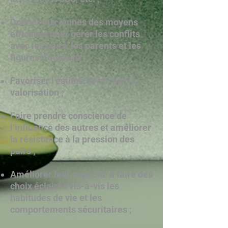
Donner aux jeunes des moyens
efficaces pour gérer les conflits
avec les pairs, les parents et les
figures d'autorité ;
Favoriser l’estime de soi par la
valorisation ;
Faire prendre conscience de
l’influence des autres et améliorer
la résistance à la pression des
pairs ;
Améliorer leur capacité à faire des
choix éclairés vis-à-vis les
habitudes de vie et les
comportements sécuritaires ;