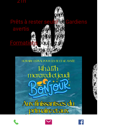
21h
. Le souper est gratuit!
Nous
offrons les formations de
Prêts à rester seuls!
et
Gardiens
avertis
tout au long de l'année
scolaire. Visitez notre page
Formations
pour de plus amples
informations ou inscriptions!