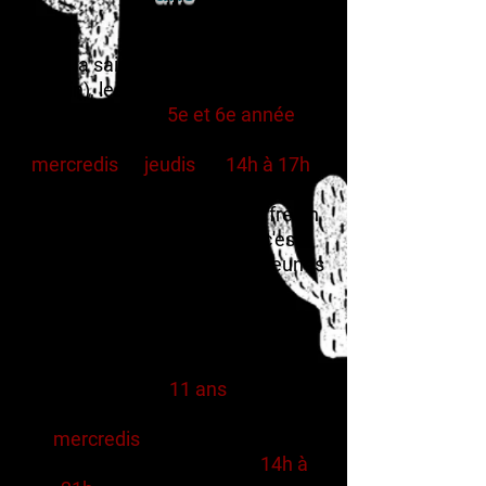
Pour la saison estivale (à partir du
23 juin), les jeunes qui viennent de
terminer leur
5e et 6e année
pourront venir à la MDJ les
mercredis
et
jeudis
de
14h à 17h
.
Ces plages horaires sont avant
tout un aperçu de ce qui s'offre en
maison des jeunes, mais c'est
aussi une occasion aux plus jeunes
de pouvoir fréquenter et de
commencer à s'approprier leur
MDJ!
Les jeunes de
11 ans
peuvent
participer à la BEG (bouffe en gang)
les
mercredis
de 14h à 21h, ils sont
donc les bienvenus.es de
14h à