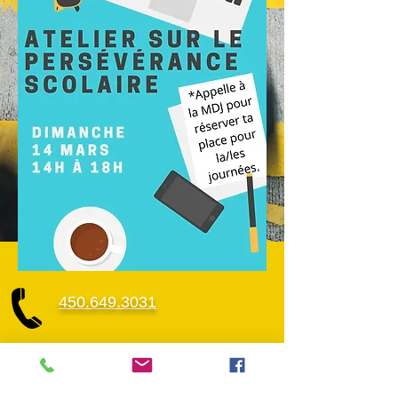
450.649.3031
1581 Chemin du Fer-À-Cheval,
Sainte-Julie, J3E 1G5