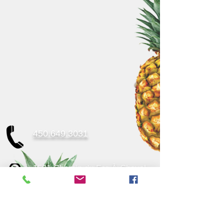
450.649.3031
1581 Chemin du Fer-À-Cheval,
Sainte-Julie, J3E 1G5
direction@mdj-stejulie.ca